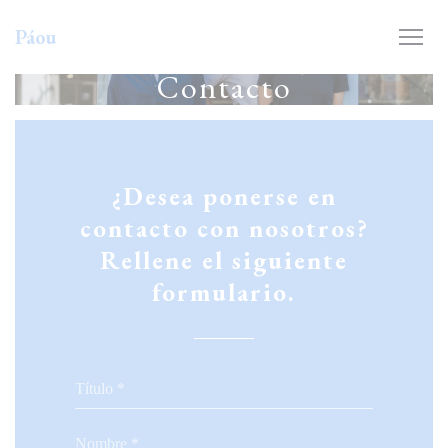
Personalización de sus opciones de cookies
Páou
Contacto
¿Desea ponerse en
contacto con nosotros?
Rellene el siguiente
formulario.