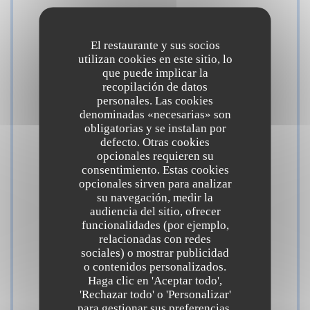
Cocina
El restaurante y sus socios
Mediterránea, Hecho en casa, productos frescos,
utilizan cookies en este sitio, lo
Cocina Tradicional, Producto regional
que puede implicar la
recopilación de datos
personales. Las cookies
Tipo de negocio
denominadas «necesarias» son
Cuisine à partager
obligatorias y se instalan por
defecto. Otras cookies
opcionales requieren su
Servicios
consentimiento. Estas cookies
opcionales sirven para analizar
Privatización, Terraza, Acceso WiFi
su navegación, medir la
audiencia del sitio, ofrecer
funcionalidades (por ejemplo,
Métodos de pago
relacionadas con redes
Pago móvil, Apple Pay, Contactless Payment,
sociales) o mostrar publicidad
Eurocard/Mastercard, Efectivo, Visa, Tarjeta de
o contenidos personalizados.
Haga clic en 'Aceptar todo',
Crédito
'Rechazar todo' o 'Personalizar'
para gestionar sus preferencias.