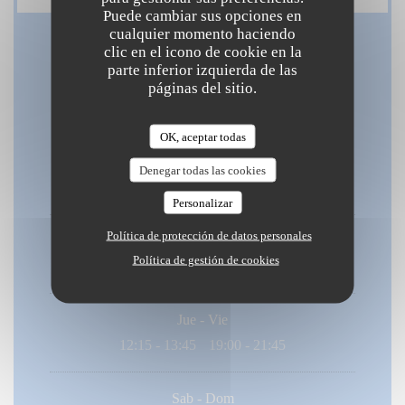
Puede cambiar sus opciones en
cualquier momento haciendo
clic en el icono de cookie en la
Horario de apertura
parte inferior izquierda de las
páginas del sitio.
OK, aceptar todas
Lunes
Denegar todas las cookies
12:15 - 13:45
19:00 - 21:45
•
Personalizar
Política de protección de datos personales
Mar
-
Mie
Política de gestión de cookies
Cerrado
Jue
-
Vie
12:15 - 13:45
19:00 - 21:45
•
Sab
-
Dom