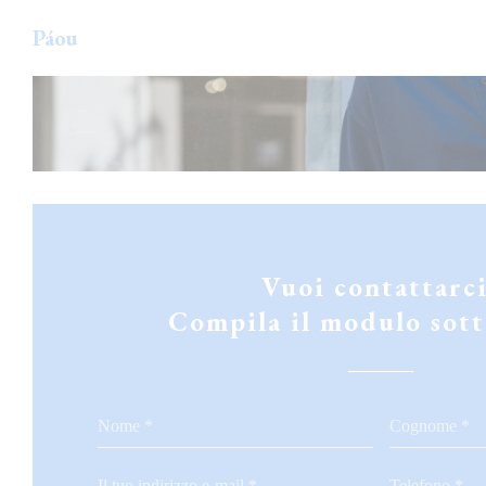
Personalizzazione delle tue scelte sui cookie
Páou
Vuoi contattarc
Compila il modulo sott