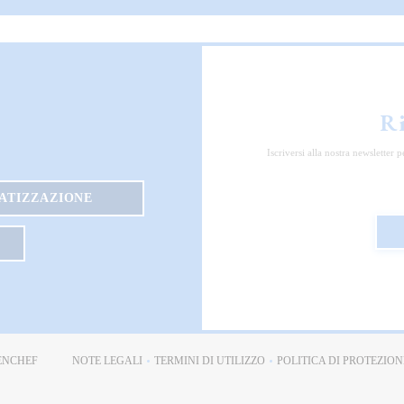
R
Iscriversi alla nostra newsletter
VATIZZAZIONE
((APRE UNA NUOVA FINESTRA))
ENCHEF
NOTE LEGALI
TERMINI DI UTILIZZO
POLITICA DI PROTEZION
((APRE UNA NUOVA FINESTRA))
((APRE UNA NUOVA FINESTRA))