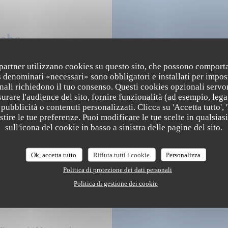
iche
i partner utilizzano cookies su questo sito, che possono comporta
s denominati «necessari» sono obbligatori e installati per impos
nali richiedono il tuo consenso. Questi cookies opzionali servo
Lunedi
urare l'audience del sito, fornire funzionalità (ad esempio, lega
izionale, Terroir
pubblicità o contenuti personalizzati. Clicca su 'Accetta tutto', '
estire le tue preferenze. Puoi modificare le tue scelte in qualsi
Mar
-
Mer
sull'icona del cookie in basso a sinistra delle pagine del sito.
Gio
-
Ven
Ok, accetta tutto
Rifiuta tutti i cookie
Personalizza
Politica di protezione dei dati personali
Sab
-
Dom
Politica di gestione dei cookie
ne wifi