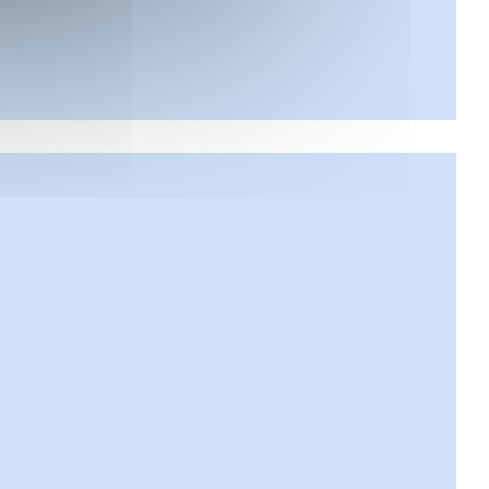
inestra))
estra))