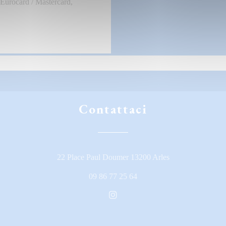
Eurocard / Mastercard,
Contattaci
((apre una nuova f
22 Place Paul Doumer 13200 Arles
09 86 77 25 64
Instagram ((apre una nuova fin