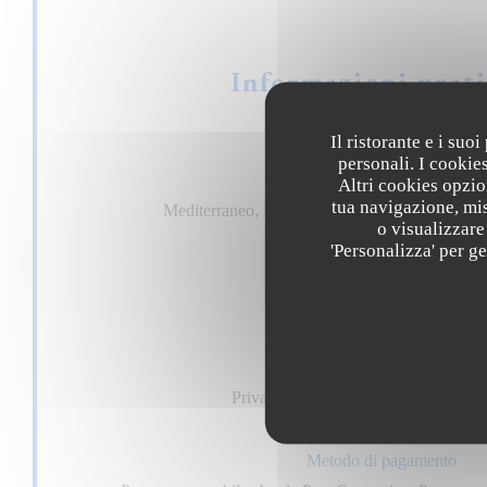
Informazioni prat
Il ristorante e i suo
personali. I cookie
Cucina
Altri cookies opzio
tua navigazione, mis
Mediterraneo, Fatto in casa, Fresco, Cucina trad
o visualizzare 
'Personalizza' per g
Tipologia
Cuisine à partager
Servizi
Privatizzazione, Terrazzo, Connessio
Metodo di pagamento