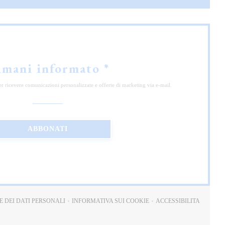
imani informato
*
 per ricevere comunicazioni personalizzate e offerte di marketing via e-mail.
ABBONATI
E DEI DATI PERSONALI
INFORMATIVA SUI COOKIE
ACCESSIBILITA
((APRE UNA NUOVA FINESTRA))
((APRE UNA NUOVA FINESTRA))
((APRE UNA NUO