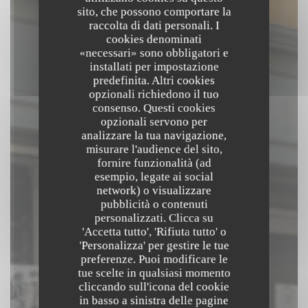
sito, che possono comportare la
raccolta di dati personali. I
cookies denominati
«necessari» sono obbligatori e
installati per impostazione
predefinita. Altri cookies
opzionali richiedono il tuo
consenso. Questi cookies
opzionali servono per
analizzare la tua navigazione,
misurare l'audience del sito,
fornire funzionalità (ad
Páou
esempio, legate ai social
network) o visualizzare
pubblicità o contenuti
CUISINE À PARTAGER
|
ARLES
personalizzati. Clicca su
'Accetta tutto', 'Rifiuta tutto' o
'Personalizza' per gestire le tue
PRENOTA
preferenze. Puoi modificare le
tue scelte in qualsiasi momento
cliccando sull'icona del cookie
in basso a sinistra delle pagine