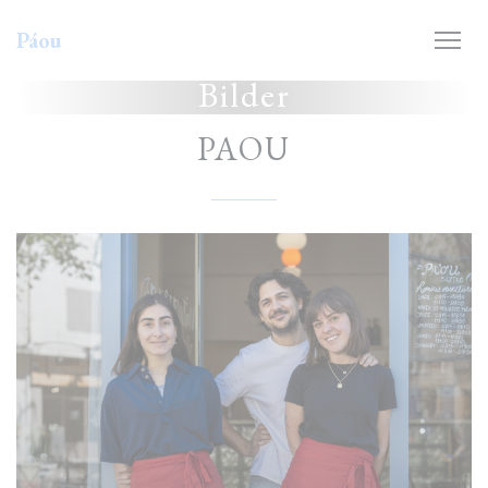
Panel for informasjonskapsler
Páou
Bilder
PAOU