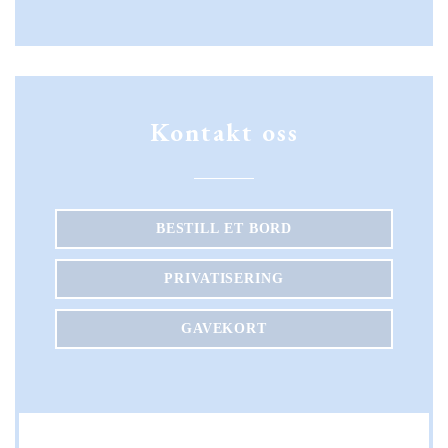
Instagram ((åpner i et nytt vin
Kontakt oss
BESTILL ET BORD
PRIVATISERING
GAVEKORT