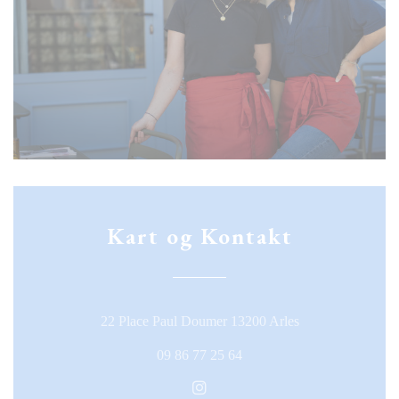
Kart og Kontakt
((åpner i et nytt v
22 Place Paul Doumer 13200 Arles
09 86 77 25 64