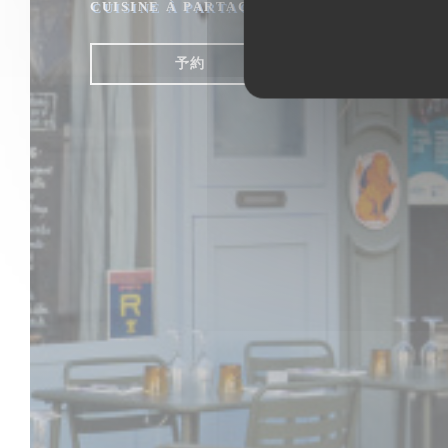
CUISINE À PARTAGER
|
ARLES
予約